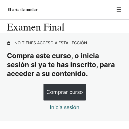
El arte de sondar
Examen Final
1 Tema – Anatomía del tracto urinario
NO TIENES ACCESO A ESTA LECCIÓN
inferior
Compra este curso, o inicia
8 lecciones, 1 cuestionario
sesión si ya te has inscrito, para
2 Tema – Fisiopatología de la Micción
acceder a su contenido.
8 lecciones, 1 cuestionario
3 Tema – Hiperplasia Benigna de
Próstata
Comprar curso
10 lecciones, 1 cuestionario
4 Tema – Estenosis de Uretra
Inicia sesión
7 lecciones, 1 cuestionario
5 Tema – Tipos de Sondas Vesicales