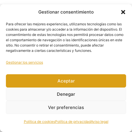
5 lecciones, 1 cuestionario
6 Tema – Procedimiento de Sondaje
Anterior
Siguiente
Gestionar consentimiento
Vesical
Para ofrecer las mejores experiencias, utilizamos tecnologías como las
11 lecciones, 1 cuestionario
cookies para almacenar y/o acceder a la información del dispositivo. El
consentimiento de estas tecnologías nos permitirá procesar datos como
7 Tema – Puntos críticos en la técnica de
el comportamiento de navegación o las identificaciones únicas en este
sondaje vesical: desarrollo teórico-clínico
sitio. No consentir o retirar el consentimiento, puede afectar
negativamente a ciertas características y funciones.
1. Sobredimensionamiento uretral y sus consecuencias
Gestionar los servicios
2. Asepsia previa al sondaje vesical
Aceptar
3. Uso adecuado de lubricante en el sondaje uretral
Denegar
4. Importancia de la orientación correcta en sondas con
punta curva (Tiemann o Dufour)
Ver preferencias
5. Tracción adecuada del pene durante el sondaje
Política de cookies
Política de privacidad
Aviso legal
6. Paso crítico: el cruce del esfínter externo