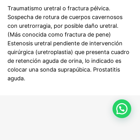
5 lecciones, 1 cuestionario
Traumatismo uretral o fractura pélvica.
6 Tema – Procedimiento de Sondaje
Sospecha de rotura de cuerpos cavernosos
Vesical
con uretrorragia, por posible daño uretral.
(Más conocida como fractura de pene)
Introducción
Estenosis uretral pendiente de intervención
1. Definición
quirúrgica (uretroplastia) que presenta cuadro
de retención aguda de orina, lo indicado es
2. Indicación de sondaje vesical:
colocar una sonda suprapúbica. Prostatitis
3. Contraindicaciones
aguda.
4. Preparativos previos al procedimiento
5. Colocar el material
Anterior
Siguiente
6. Técnica de Inserción
7. Registro en historia clínica:
8. Retirada de la Sonda