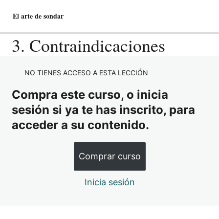
El arte de sondar
3. Contraindicaciones
1 Tema – Anatomía del tracto urinario
NO TIENES ACCESO A ESTA LECCIÓN
inferior
Compra este curso, o inicia
8 lecciones, 1 cuestionario
sesión si ya te has inscrito, para
2 Tema – Fisiopatología de la Micción
acceder a su contenido.
8 lecciones, 1 cuestionario
3 Tema – Hiperplasia Benigna de
Próstata
Comprar curso
10 lecciones, 1 cuestionario
4 Tema – Estenosis de Uretra
Inicia sesión
7 lecciones, 1 cuestionario
5 Tema – Tipos de Sondas Vesicales