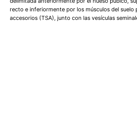
delimitada anteriormente por el hueso púbico, sup
recto e inferiormente por los músculos del suelo 
accesorios (TSA), junto con las vesículas semina
Anterior
Siguiente