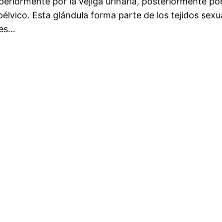
eriormente por la vejiga urinaria, posteriormente por
pélvico. Esta glándula forma parte de los tejidos sexu
les…