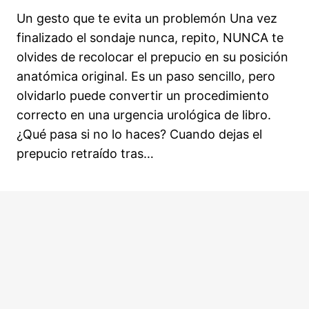
5 lecciones, 1 cuestionario
Un gesto que te evita un problemón Una vez
6 Tema – Procedimiento de Sondaje
finalizado el sondaje nunca, repito, NUNCA te
Vesical
olvides de recolocar el prepucio en su posición
11 lecciones, 1 cuestionario
anatómica original. Es un paso sencillo, pero
7 Tema – Puntos críticos en la técnica de
olvidarlo puede convertir un procedimiento
sondaje vesical: desarrollo teórico-clínico
correcto en una urgencia urológica de libro.
¿Qué pasa si no lo haces? Cuando dejas el
1. Sobredimensionamiento uretral y sus consecuencias
prepucio retraído tras…
2. Asepsia previa al sondaje vesical
3. Uso adecuado de lubricante en el sondaje uretral
Anterior
Siguiente
4. Importancia de la orientación correcta en sondas con
punta curva (Tiemann o Dufour)
5. Tracción adecuada del pene durante el sondaje
6. Paso crítico: el cruce del esfínter externo