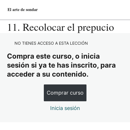
El arte de sondar
11. Recolocar el prepucio
1 Tema – Anatomía del tracto urinario
NO TIENES ACCESO A ESTA LECCIÓN
inferior
Compra este curso, o inicia
8 lecciones, 1 cuestionario
sesión si ya te has inscrito, para
2 Tema – Fisiopatología de la Micción
acceder a su contenido.
8 lecciones, 1 cuestionario
3 Tema – Hiperplasia Benigna de
Próstata
Comprar curso
10 lecciones, 1 cuestionario
4 Tema – Estenosis de Uretra
Inicia sesión
7 lecciones, 1 cuestionario
5 Tema – Tipos de Sondas Vesicales